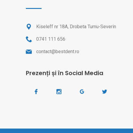
Kiseleff nr 18A, Drobeta Turnu-Severin
0741 111 656
contact@bestdent.ro
Prezenți și în Social Media