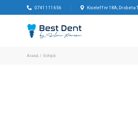
0741 111 656
Kiseleff nr 18A, Drobeta
Acasă
Echipă